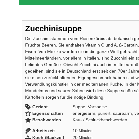
Zucchinisuppe
Die Zucchini stammen vom Riesenkürbis ab, botanisch ge
Früchte Beeren. Sie enthalten Vitamin C und A, ß-Carotin
Eisen. Von Mexiko wurden sie in die ganze Welt gebracht.
Mittelmeerländern, vor allem in Italien, sind Zucchini ein 
beliebtes Gemüse. Obwohl Zucchini auch im mitteleuropä
gedeihen, sind sie in Deutschland erst seit den 70er Jahr
sie einen zurückhaltenden Eigengeschmack haben sind 
Verwandlungskünstler in der mediterranen Küche. In der 
Mandelmus und saurer Sahne wird diese Suppe schön säm
Kartoffeln sorgen für die nötige Bindung.
Gericht
Suppe, Vorspeise
Eigenschaften
energiearm, püriert, säurearm, ve
Beschwerden
Kau- / Schluckbeschwerden
Arbeitszeit
10
Minuten
Koch-/Backzeit
20
Minuten