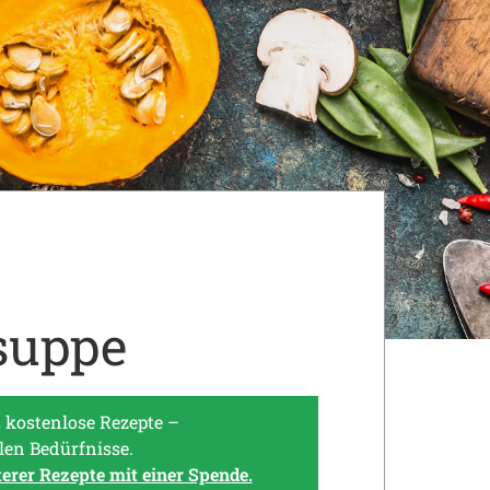
suppe
 kostenlose Rezepte –
len Bedürfnisse.
terer Rezepte mit einer Spende.