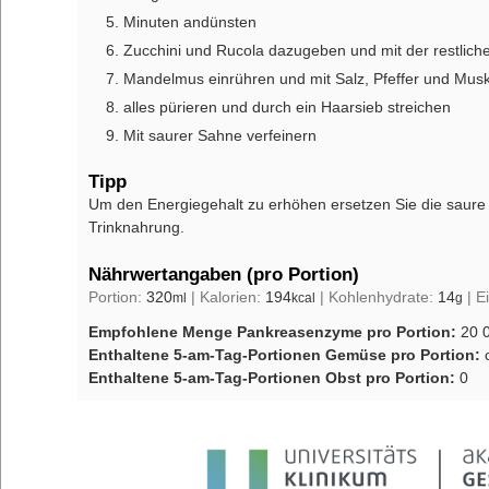
Minuten andünsten
Zucchini und Rucola dazugeben und mit der restlich
Mandelmus einrühren und mit Salz, Pfeffer und Mu
alles pürieren und durch ein Haarsieb streichen
Mit saurer Sahne verfeinern
Tipp
Um den Energiegehalt zu erhöhen ersetzen Sie die saur
Trinknahrung.
Nährwertangaben (pro Portion)
Portion:
320
|
Kalorien:
194
|
Kohlenhydrate:
14
|
E
ml
kcal
g
Empfohlene Menge Pankreasenzyme pro Portion:
20 
Enthaltene 5-am-Tag-Portionen Gemüse pro Portion:
Enthaltene 5-am-Tag-Portionen Obst pro Portion:
0