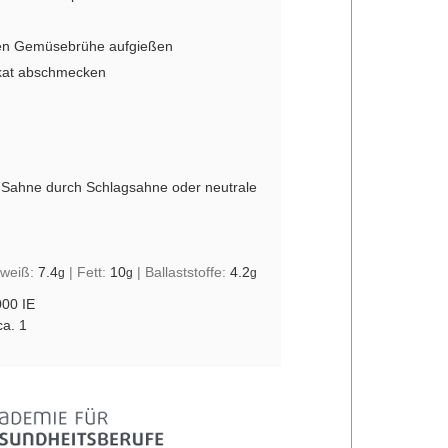
en Gemüsebrühe aufgießen
skat abschmecken
e Sahne durch Schlagsahne
oder neutrale
iweiß:
7.4
|
Fett:
10
|
Ballaststoffe:
4.2
g
g
g
000 IE
ca. 1