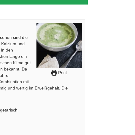
sehen sind die
, Kalzium und
 In den
schon lange ein
ischen Klima gut
en bekannt. Da
Print
wahre
Kombination mit
ig und wertig im Eiweißgehalt. Die
getarisch