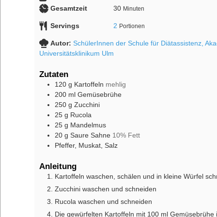
Gesamtzeit
30
Minuten
Servings
2
Portionen
Autor:
SchülerInnen der Schule für Diätassistenz, Ak
Universitätsklinikum Ulm
Zutaten
120
g
Kartoffeln
mehlig
200
ml
Gemüsebrühe
250
g
Zucchini
25
g
Rucola
25
g
Mandelmus
20
g
Saure Sahne
10% Fett
Pfeffer, Muskat, Salz
Anleitung
Kartoffeln waschen, schälen und in kleine Würfel sc
Zucchini waschen und schneiden
Rucola waschen und schneiden
Die gewürfelten Kartoffeln mit 100 ml Gemüsebrühe 