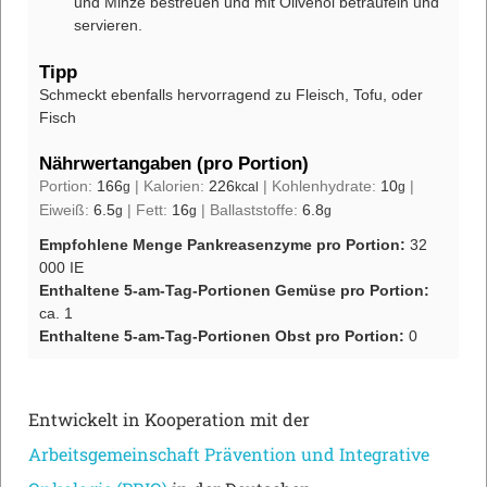
und Minze bestreuen und mit Olivenöl beträufeln und
servieren.
Tipp
Schmeckt ebenfalls hervorragend zu Fleisch, Tofu, oder
Fisch
Nährwertangaben (pro Portion)
Portion:
166
|
Kalorien:
226
|
Kohlenhydrate:
10
|
g
kcal
g
Eiweiß:
6.5
|
Fett:
16
|
Ballaststoffe:
6.8
g
g
g
Empfohlene Menge Pankreasenzyme pro Portion:
32
000 IE
Enthaltene 5-am-Tag-Portionen Gemüse pro Portion:
ca. 1
Enthaltene 5-am-Tag-Portionen Obst pro Portion:
0
Entwickelt in Kooperation mit der
Arbeitsgemeinschaft Prävention und Integrative