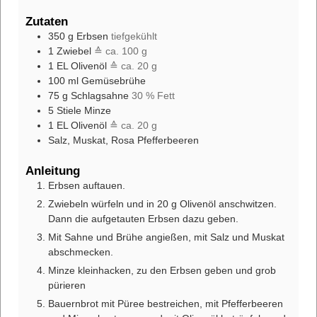
Zutaten
350
g
Erbsen
tiefgekühlt
1
Zwiebel
≙ ca. 100 g
1
EL
Olivenöl
≙ ca. 20 g
100
ml
Gemüsebrühe
75
g
Schlagsahne
30 % Fett
5
Stiele Minze
1
EL
Olivenöl
≙ ca. 20 g
Salz, Muskat, Rosa Pfefferbeeren
Anleitung
Erbsen auftauen.
Zwiebeln würfeln und in 20 g Olivenöl anschwitzen.
Dann die aufgetauten Erbsen dazu geben.
Mit Sahne und Brühe angießen, mit Salz und Muskat
abschmecken.
Minze kleinhacken, zu den Erbsen geben und grob
pürieren
Bauernbrot mit Püree bestreichen, mit Pfefferbeeren