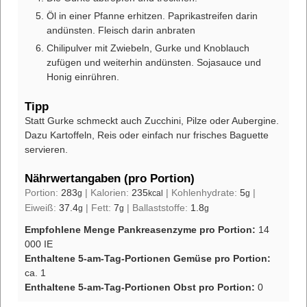
Öl in einer Pfanne erhitzen. Paprikastreifen darin
andünsten. Fleisch darin anbraten
Chilipulver mit Zwiebeln, Gurke und Knoblauch
zufügen und weiterhin andünsten. Sojasauce und
Honig einrühren.
Tipp
Statt Gurke schmeckt auch Zucchini, Pilze oder Aubergine.
Dazu Kartoffeln, Reis oder einfach nur frisches Baguette
servieren.
Nährwertangaben (pro Portion)
Portion:
283
|
Kalorien:
235
|
Kohlenhydrate:
5
|
g
kcal
g
Eiweiß:
37.4
|
Fett:
7
|
Ballaststoffe:
1.8
g
g
g
Empfohlene Menge Pankreasenzyme pro Portion:
14
000 IE
Enthaltene 5-am-Tag-Portionen Gemüse pro Portion:
ca. 1
Enthaltene 5-am-Tag-Portionen Obst pro Portion:
0