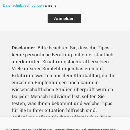
Datenschutzbedingungen
ansehen.
Anmelden
Disclaimer:
Bitte beachten Sie, dass die Tipps
keine persönliche Beratung mit einer staatlich
anerkannten Ernährungsfachkraft ersetzen.
Viele unserer Empfehlungen basieren auf
Erfahrungswerten aus dem Klinikalltag, da die
einzelnen Empfehlungen noch kaum in
wissenschaftlichen Studien überprüft wurden.
Da jeder Mensch individuell ist, sollten Sie
testen, was Ihnen bekommt und welche Tipps
für Sie in Ihrer Situation hilfreich sind.
Außerdem sollten Sie Ihr medizinisches Team
immer über Ihre Maßnahmen auf dem
Wir verwenden Cookies, um unsere Website und unseren Service zu