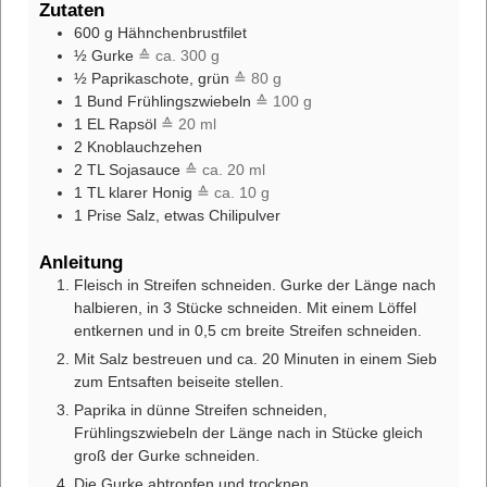
Zutaten
600
g
Hähnchenbrustfilet
½
Gurke
≙ ca. 300 g
½
Paprikaschote, grün
≙ 80 g
1
Bund Frühlingszwiebeln
≙ 100 g
1
EL
Rapsöl
≙ 20 ml
2
Knoblauchzehen
2
TL
Sojasauce
≙ ca. 20 ml
1
TL
klarer Honig
≙ ca. 10 g
1
Prise Salz, etwas Chilipulver
Anleitung
Fleisch in Streifen schneiden. Gurke der Länge nach
halbieren, in 3 Stücke schneiden. Mit einem Löffel
entkernen und in 0,5 cm breite Streifen schneiden.
Mit Salz bestreuen und ca. 20 Minuten in einem Sieb
zum Entsaften beiseite stellen.
Paprika in dünne Streifen schneiden,
Frühlingszwiebeln der Länge nach in Stücke gleich
groß der Gurke schneiden.
Die Gurke abtropfen und trocknen.