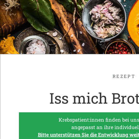
REZEPT
Iss mich Bro
Krebspatient:innen finden bei uns
angepasst an ihre individuel
Bitte unterstützen Sie die Entwicklung wei