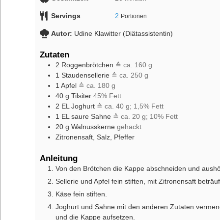
Servings
2
Portionen
Autor:
Udine Klawitter (Diätassistentin)
Zutaten
2
Roggenbrötchen
≙ ca. 160 g
1
Staudensellerie
≙ ca. 250 g
1
Apfel
≙ ca. 180 g
40
g
Tilsiter
45% Fett
2
EL
Joghurt
≙ ca. 40 g; 1,5% Fett
1
EL
saure Sahne
≙ ca. 20 g; 10% Fett
20
g
Walnusskerne
gehackt
Zitronensaft, Salz, Pfeffer
Anleitung
Von den Brötchen die Kappe abschneiden und aushö
Sellerie und Apfel fein stiften, mit Zitronensaft beträu
Käse fein stiften.
Joghurt und Sahne mit den anderen Zutaten vermeng
und die Kappe aufsetzen.