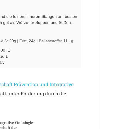
sind die feinen, inneren Stangen am besten
ich gut als Würze für Suppen und Soßen.
weiß:
20
|
Fett:
24
|
Ballaststoffe:
11.1
g
g
g
000 IE
ca. 1
0.5
chaft Prävention und Integrative
aft unter Förderung durch die