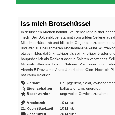
Iss mich Brotschüssel
In deutschen Küchen kommt Staudensellerie bisher eher s
Tisch. Der Doldenblütler stammt vom wilden Sellerie aus 
Mittelmeerküste ab und bildet im Gegensatz zu dem bei u
und weit aus bekannteren Knollensellerie keine Wurzelknol
etwas milder, dafür knackiger als sein knolliger Bruder un
hauptsächlich als Rohkost oder in Salaten verwendet. Selle
Mineralstoffen wie Kalium, Natrium, Magnesium und Kalz
Vitamin E,Provitamin A und ätherischen Ölen. Noch ein Plu
hat kaum Kalorien.
Gericht
Hauptgericht, Salat, Zwischenmah
Eigenschaften
ballaststoffarm, energiearm
Beschwerden
ungewollte Gewichtszunahme
Arbeitszeit
10
Minuten
Koch-/Backzeit
10
Minuten
Gesamtzeit
20
Minuten