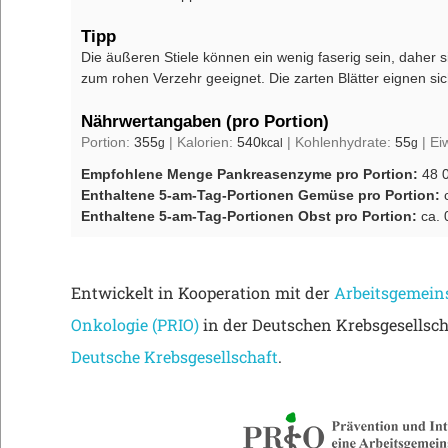
Tipp
Die äußeren Stiele können ein wenig faserig sein, daher 
zum rohen Verzehr geeignet. Die zarten Blätter eignen s
Nährwertangaben (pro Portion)
Portion:
355
|
Kalorien:
540
|
Kohlenhydrate:
55
|
Ei
g
kcal
g
Empfohlene Menge Pankreasenzyme pro Portion:
48 
Enthaltene 5-am-Tag-Portionen Gemüse pro Portion:
Enthaltene 5-am-Tag-Portionen Obst pro Portion:
ca. 
Entwickelt in Kooperation mit der
Arbeitsgemeins
Onkologie (PRIO)
in der Deutschen Krebsgesellsch
Deutsche Krebsgesellschaft
.