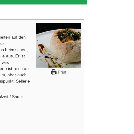
elten auf den
der
ns heimischen,
le aus. Er ist
d wird
rie ist reich an
Print
ium, aber auch
spunkt: Sellerie
lzeit / Snack