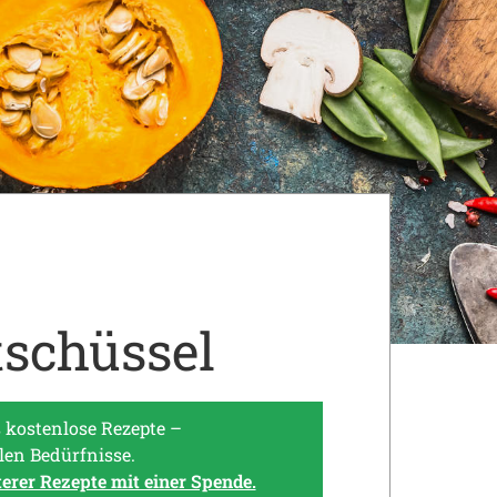
tschüssel
 kostenlose Rezepte –
len Bedürfnisse.
terer Rezepte mit einer Spende.