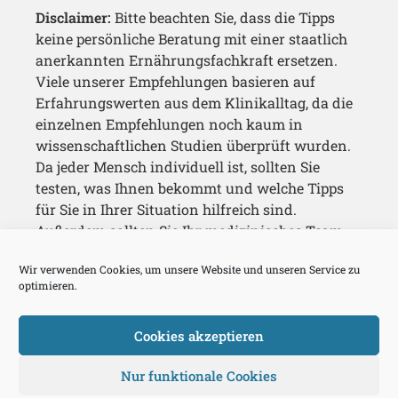
Disclaimer:
Bitte beachten Sie, dass die Tipps
keine persönliche Beratung mit einer staatlich
anerkannten Ernährungsfachkraft ersetzen.
Viele unserer Empfehlungen basieren auf
Erfahrungswerten aus dem Klinikalltag, da die
einzelnen Empfehlungen noch kaum in
wissenschaftlichen Studien überprüft wurden.
Da jeder Mensch individuell ist, sollten Sie
testen, was Ihnen bekommt und welche Tipps
für Sie in Ihrer Situation hilfreich sind.
Außerdem sollten Sie Ihr medizinisches Team
immer über Ihre Maßnahmen auf dem
Wir verwenden Cookies, um unsere Website und unseren Service zu
Laufenden halten.
optimieren.
Cookies akzeptieren
Nur funktionale Cookies
Copyright © 2025 Eat What You Need e.V.