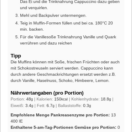
Das Ei und die Trinknahrung Cappuccino dazu geben
und verquirlen.
Mehl und Backpulver untermengen.
Teig in Muffin-Formen füllen und bei ca. 180°C 20
min. backen.
Für die Vanillesoße Trinknahrung Vanille und Quark
verrühren und dazu reichen
Tipp
Die Muffins können mit Soße, frischen Früchten oder auch
mit Schokostreuseln
serviert werden. Cappuccino kann
durch andere Geschmackrichtungen ersetzt werden
z.B.
durch Vanille, Haselnuss, Schoko, Himbeere, Lemon.
Nährwertangaben (pro Portion)
Portion:
48
|
Kalorien:
150
|
Kohlenhydrate:
18.8
|
g
kcal
g
Eiweiß:
3.4
|
Fett:
6.7
|
Ballaststoffe:
0.3
g
g
g
Empfohlene Menge Pankreasenzyme pro Portion:
13
400 IE
Enthaltene 5-am-Tag-Portionen Gemüse pro Portion:
0