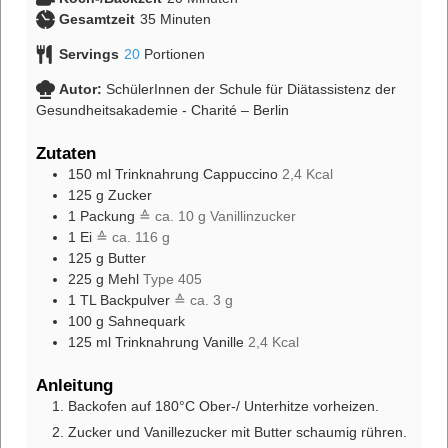
Gesamtzeit
35
Minuten
Servings
20
Portionen
Autor:
SchülerInnen der Schule für Diätassistenz der
Gesundheitsakademie - Charité – Berlin
Zutaten
150
ml
Trinknahrung Cappuccino
2,4 Kcal
125
g
Zucker
1
Packung
≙ ca. 10 g Vanillinzucker
1
Ei
≙ ca. 116 g
125
g
Butter
225
g
Mehl
Type 405
1
TL
Backpulver
≙ ca. 3 g
100
g
Sahnequark
125
ml
Trinknahrung Vanille
2,4 Kcal
Anleitung
Backofen auf 180°C Ober-/ Unterhitze vorheizen.
Zucker und Vanillezucker mit Butter schaumig rühren.