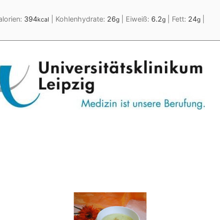
alorien:
394
|
Kohlenhydrate:
26
|
Eiweiß:
6.2
|
Fett:
24
|
kcal
g
g
g