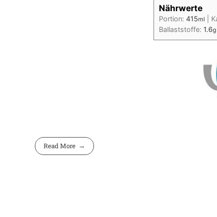
Nährwerte
Portion:
415
|
K
ml
Ballaststoffe:
1.6
g
Read More