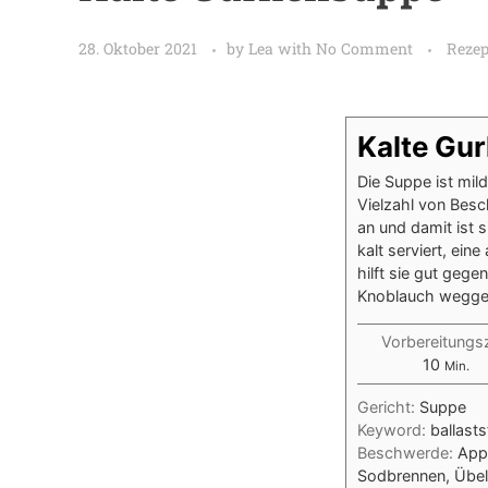
28. Oktober 2021
by
Lea
with
No Comment
Rezep
Kalte Gu
Die Suppe ist mil
Vielzahl von Besc
an und damit ist 
kalt serviert, ein
hilft sie gut gege
Knoblauch wegge
Vorbereitungsz
10
Min.
Gericht:
Suppe
Keyword:
ballasts
Beschwerde:
Appe
Sodbrennen, Übel