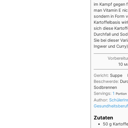
im Kampf gegen fr
man Vitamin E ni
sondern in Form v
Kartoffelbasis wir
sich diese Kartoff
Durchfall und So
Sie bei dieser Va
Ingwer und Curry
Vorbereitu
10
Mi
Gericht:
Suppe
Beschwerde:
Dur
Sodbrennen
Servings:
1
Portion
Author:
SchülerInn
Gesundheitsberuf
Zutaten
50
g
Kartoffe