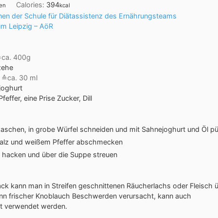
Calories:
394
nen
kcal
nen der Schule für Diätassistenz des Ernährungsteams
kum Leipzig – AöR
ca. 400g
zehe
≙ca. 30 ml
joghurt
feffer, eine Prise Zucker, Dill
aschen, in grobe Würfel schneiden und mit Sahnejoghurt und Öl pü
Salz und weißem Pfeffer abschmecken
, hacken und über die Suppe streuen
k kann man in Streifen geschnittenen Räucherlachs oder Fleisch ü
n frischer Knoblauch Beschwerden verursacht, kann auch
t verwendet werden.