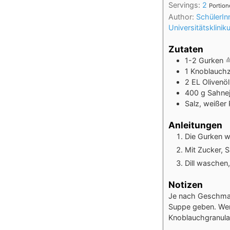
Servings:
2
Portio
Author:
SchülerIn
Universitätsklini
Zutaten
1-2
Gurken
≙
1
Knoblauch
2
EL
Olivenöl
400
g
Sahne
Salz, weißer P
Anleitungen
Die Gurken w
Mit Zucker, 
Dill waschen
Notizen
Je nach Geschmac
Suppe geben. Wen
Knoblauchgranula