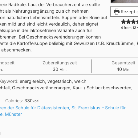
eie Radikale. Laut der Verbraucherzentrale sollte
cht als Nahrungsergänzung zu sich nehmen,
Rezept 
on natürlichen Lebensmitteln. Suppen oder Breie auf
ken mild und sind leicht verdaulich, daher eignet
4
from
13
elsuppe in der laktosefreien Variante auch für
dbrennen. Bei Geschmacksveränderungen können
riante die Kartoffelsuppe beliebig mit Gewürzen (z.B. Kreuzkümmel,
) abschmecken.
ngszeit
Zubereitungszeit
Gesamtzeit
30
40
n.
Min.
Min.
Keyword:
energiereich, vegetarisch, weich
chfall, Geschmacksveränderungen, Kau- / Schluckbeschwerden,
Calories:
330
kcal
en der Schule für Diätassistenten, St. Franziskus – Schule für
e, Münster
l