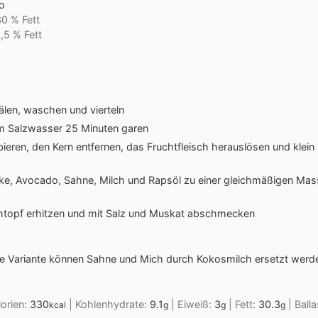
o
0 % Fett
,5 % Fett
älen, waschen und vierteln
m Salzwasser 25 Minuten garen
ieren, den Kern entfernen, das Fruchtfleisch herauslösen und klein
cke, Avocado, Sahne, Milch und Rapsöl zu einer gleichmäßigen Mas
htopf erhitzen und mit Salz und Muskat abschmecken
eie Variante können Sahne und Mich durch Kokosmilch ersetzt werd
lorien:
330
|
Kohlenhydrate:
9.1
|
Eiweiß:
3
|
Fett:
30.3
|
Balla
kcal
g
g
g