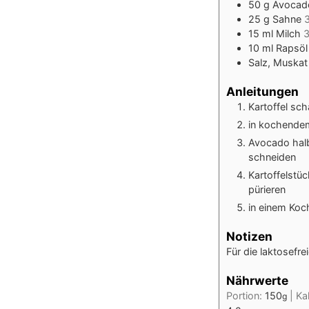
50
g
Avocad
25
g
Sahne
3
15
ml
Milch
3
10
ml
Rapsöl
Salz, Muskat
Anleitungen
Kartoffel sch
in kochende
Avocado halb
schneiden
Kartoffelstü
pürieren
in einem Koc
Notizen
Für die laktosefr
Nährwerte
Portion:
150
|
Ka
g