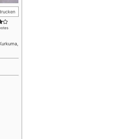
drucken
votes
 Kurkuma,