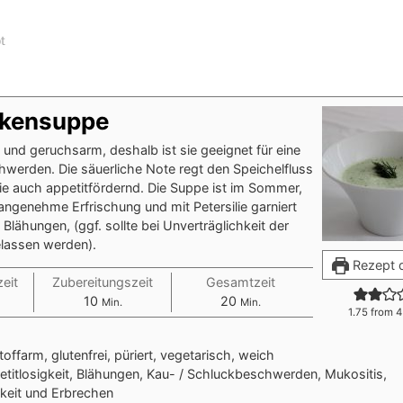
t
rkensuppe
d und geruchsarm, deshalb ist sie geeignet für eine
hwerden. Die säuerliche Note regt den Speichelfluss
sie auch appetitfördernd. Die Suppe ist im Sommer,
e angenehme Erfrischung und mit Petersilie garniert
n Blähungen, (ggf. sollte bei Unverträglichkeit der
lassen werden).
Rezept 
eit
Zubereitungszeit
Gesamtzeit
10
20
Min.
Min.
1.75
from
4
toffarm, glutenfrei, püriert, vegetarisch, weich
titlosigkeit, Blähungen, Kau- / Schluckbeschwerden, Mukositis,
keit und Erbrechen