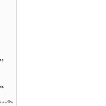
se
en.
ststoffe: